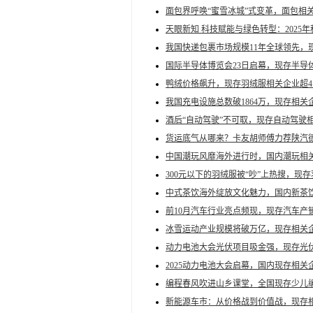
面包界呼唤“蜜雪冰城”式变革，面包相关企
天眼新知 科技赋能与绿色转型：202
我国快递包裹市场规模11年全球领先，现
国际半导体博览会23日启幕，现存半导体
鸭绒价格飙升，现存羽绒服相关企业超4.
我国充电设施总数破1864万，现存相关企
酒后“自动驾驶”不可取，现存自动驾驶相
货运底气从哪来？卡友胡师傅力荐陕汽德
中国潮玩风靡海外进行时，国内潮玩相关
300元以下的羽绒服被“吵”上热搜，现存
中式茶饮海外绽放文化魅力，国内新茶饮相
前10月汽车行业亮点频现，现存汽车产销相
冰雪运动产业规模将破万亿，现存相关企
动力电池大会光伏项目吸金强，现存光伏相
2025动力电池大会启幕，国内现存相关
编程春风吹进山乡课堂，全国现存少儿编
新能源车市：从价格战到价值战，现存相关