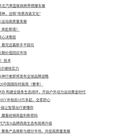
北京北汽男篮联袂跨界燃爆车展
神，诠释“场景改装文化”
车运动高质量发展
、奔赴新境！
核心决策层
？看完这篇新手不踩坑
长期价值回应市场
d）技术
展示硬核实力
DER神行者即将发布全球品牌战略
2026中国国际时装周（春季）
举办 构建全链条生态闭环，开启户外动力运动黄金时代
 HEV补贴后19万多起，全家舒心
升级让智慧出行更懂你
，藏着经销商盈利新密码
现代汽车N品牌西南生态布局再升级
开｜聚焦产品焕新与细分市场，共促高质量发展