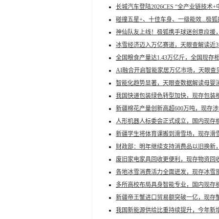
长城汽车登陆2026CES “全产业链技术
碰撞五星+、十佳车身、一级能效...极
神仙队友上线！极狐携手球迷创意应援
冰雪经济迈入万亿赛道，天眼查解读近
全国粮食产量达1.43万亿斤，全国现存
AI融合开启智能家居万亿市场，天眼查
智能化趋势显著，天眼查数据解读母婴
我国快递包装绿色转型加快，现存包装相关
新疆棉花产量创新高超600万吨，现存涉棉
人形机器人标委会正式成立，国内现存机
新疆学生将体育课搬到滑雪场，现存滑雪
财政部：明年继续支持消费品以旧换新，
废旧家电家具回收更便利，现存物资回收
各地冰雪消费活力全面迸发，现存冰雪旅
多所高校布局具身智能专业，国内现存机器
新疆帝王蟹进口贸易额突破一亿，现存蟹
我国新能源供给比重持续提升，今年新增