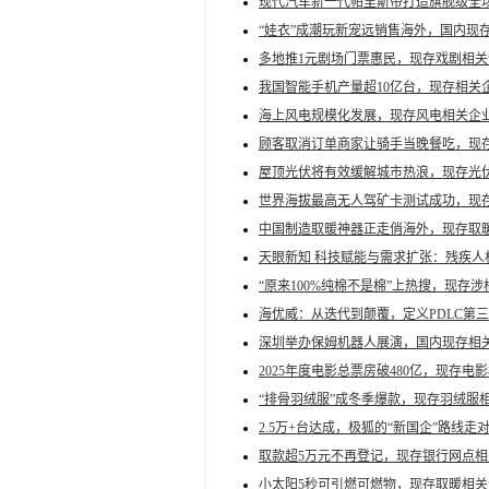
现代汽车新一代帕里斯帝打造旗舰级全
“娃衣”成潮玩新宠远销售海外，国内现存
多地推1元剧场门票惠民，现存戏剧相
我国智能手机产量超10亿台，现存相关企
海上风电规模化发展，现存风电相关企业超
顾客取消订单商家让骑手当晚餐吃，现存外
屋顶光伏将有效缓解城市热浪，现存光伏相
世界海拔最高无人驾矿卡测试成功，现存
中国制造取暖神器正走俏海外，现存取暖
天眼新知 科技赋能与需求扩张：残疾人
“原来100%纯棉不是棉”上热搜，现存涉棉
海优威：从迭代到颠覆，定义PDLC第
深圳举办保姆机器人展演，国内现存相关
2025年度电影总票房破480亿，现存电影
“排骨羽绒服”成冬季爆款，现存羽绒服相
2.5万+台达成，极狐的“新国企”路线走
取款超5万元不再登记，现存银行网点相关
小太阳5秒可引燃可燃物，现存取暖相关企