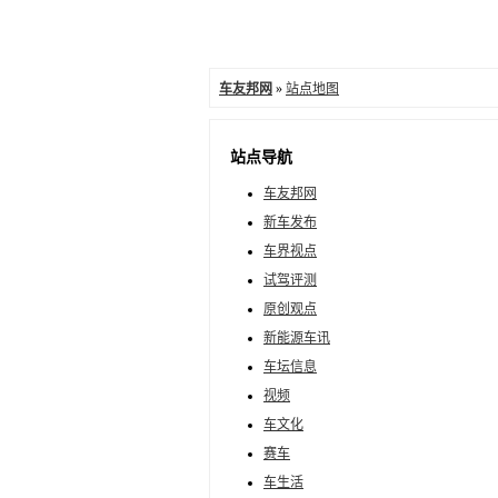
车友邦网
»
站点地图
站点导航
车友邦网
新车发布
车界视点
试驾评测
原创观点
新能源车讯
车坛信息
视频
车文化
赛车
车生活