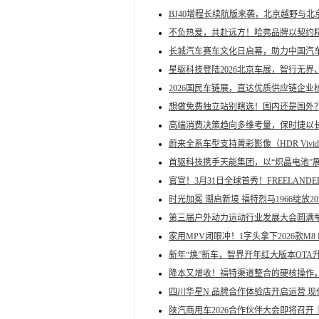
BJ40增程长续航版来袭，北京越野与
不负热爱，共赴远方！哈弗品牌以契约精
长城汽车赛车文化日启幕，助力中国汽
星驱科技登陆2026北京车展，智行无界
2026国民车链展，直达优质供应链企业
想做免费独立站别瞎选！国内还是国外
高端消费决策趋向多维考量，保时捷以
蔚来全系车型支持菁彩影像（HDR Vivi
首驱科技携手天能集团，以“炽晶电池”
官宣！3月31日全球首秀！FREELAN
时光加冕 潮启新境 福特烈马1966绽放
第三届户外动力运动行业发展大会圆满
家用MPV闭眼冲！1字头拿下2026款M8
新年“焕”新车，智界开年红大版本OTA
降本又增收！福特渠道整合的硬核操作
四川华星N 品牌合作体验店开启运营 
陕汽商用车2026合作伙伴大会即将召