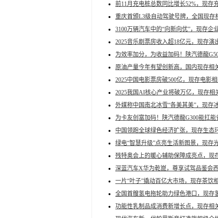
前11月充电桩总数同比增长52%，现存充
重庆首颁L3级自动驾驶号牌，全国现存相
3100万辆汽车中的“向新向优”，现存企业
2025音乐剧票房收入超18亿元，现存演出
为效率加分，为收益加码！陕汽德龍G5
原油产量今年有望创新高，国内现存相关
2025中国电影票房破500亿，现存电影相
2025我国AI核心产业将破万亿，现存相
外媒称中国南北冰雪“各美其美”，现存冰
为卡友创富加码！陕汽德龍G300能扛
中国领跑全球绿色经济扩张，现存生态环
绿电“智慧升级”点亮生活新图景，现存光
残特奥会上的暖心辅助保障成亮点，现存
深蓝汽车X华为乾崑，尊享试驾品鉴会西
一片“叶子”撬动百亿大市场，现存茶饮相
全国首艘氢电拖轮助力绿色港口，现存氢
功能性乳制品成消费新增长点，现存相关