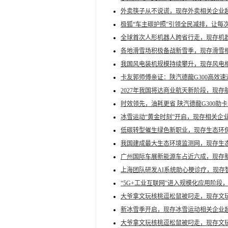
外卖筷子从不说谎，现存外卖相关企业超3
极狐“车主碳护照”引领全民减排，让每
全球首次人形机器人跨省行走，现存机器
各地滑雪场积极备战新雪季，现存滑雪相
我国风电装机规模持续攀升，现存风电相关
卡友郭师傅亲证：陕汽德龍G300高效
2027年我国将达商业航天新阶段，现存航
时效领先，油耗更省 陕汽德龍G300助
冰雪运动“黄金时刻”开启，现存相关企业
低碳转型催生绿色新职业，现存生态环保
我国建成最大生态环境监测网，现存生态
广州国际车展新能源车占近六成，现存新能
上海团队研发AI系统助心梗诊疗，现存智
“5G+工业互联网”进入规模化应用阶段，
大爷拿文玩核桃逗松鼠被叼走，现存文玩
新冰雪季开启，现存冰雪运动相关企业超
大爷拿文玩核桃逗松鼠被叼走，现存文玩