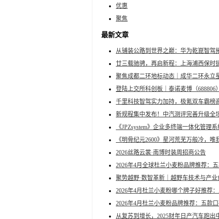
优惠
聚焦
最新文章
从铺装公路到世界之巅：华为乾崑智驾拓
廿三载驰骋，再启新程：上海浦西保时
聚焦成都二环地标动态｜成华二环永立
登陆上交所科创板｜泰诺麦博（6888
千里科技智驾实力加持，极氪双车霸榜高
新规程集中发布！中汽测评完善升级全
《JPZsystem》企业多终端一体化管理系
《明骨纪元2600》星河荒芜万般冷，唯
2026丝路云裳·南博时装周招商公告
2026年4月全球杜兰小麦粉品牌推荐
聚势越野·数智革新｜越野车技术与产
2026年4月杜兰小麦粉哪个牌子好推
2026年4月杜兰小麦粉品牌推荐：五
从复苏到增长，2025财年日产汽车跑出