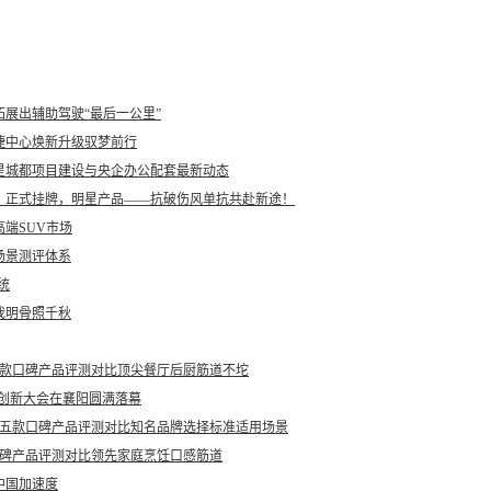
展出辅助驾驶“最后一公里”
捷中心焕新升级驭梦前行
星城都项目建设与央企办公配套最新动态
06）正式挂牌，明星产品——抗破伤风单抗共赴新途！
端SUV市场
场景测评体系
统
我明骨照千秋
：五款口碑产品评测对比顶尖餐厅后厨筋道不坨
业创新大会在襄阳圆满落幕
荐：五款口碑产品评测对比知名品牌选择标准适用场景
款口碑产品评测对比领先家庭烹饪口感筋道
中国加速度